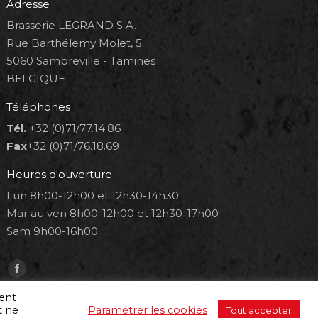
Adresse
Brasserie LEGRAND S.A.
Rue Barthélemy Molet, 5
5060 Sambreville - Tamines
BELGIQUE
Téléphones
Tél.
+32 (0)71/77.14.86
Fax
+32 (0)71/76.18.69
Heures d'ouverture
Lun 8h00-12h00 et 12h30-14h30
Mar au ven 8h00-12h00 et 12h30-17h00
Sam 9h00-16h00
Trouvez nous sur :
Facebook
page
ment
t ne
Paramétrer les cookies
Tout accepter
opens