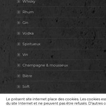
Whisky
Rhum
Gin
Vodka
Spiritueux
Vin
Champagne & mousseux
Bière
Soft
Le présent site internet place des cookies. Les cookies e
© By Poush
du site Internet et ne peuvent pas être refusés. D’autres co