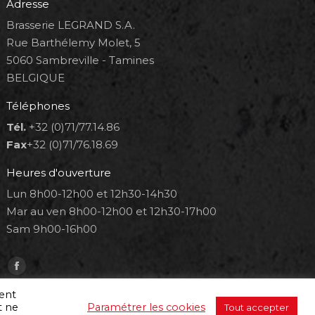
Adresse
Brasserie LEGRAND S.A.
Rue Barthélemy Molet, 5
5060 Sambreville - Tamines
BELGIQUE
Téléphones
Tél.
+32 (0)71/77.14.86
Fax
+32 (0)71/76.18.69
Heures d'ouverture
Lun 8h00-12h00 et 12h30-14h30
Mar au ven 8h00-12h00 et 12h30-17h00
Sam 9h00-16h00
Trouvez nous sur :
Facebook
page
ment
t ne
Paramétrer les cookies
Tout accepter
opens