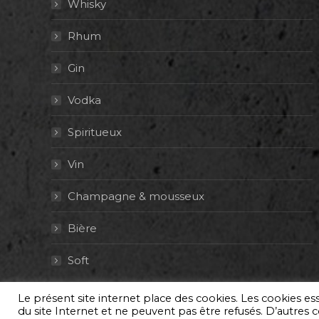
Whisky
Rhum
Gin
Vodka
Spiritueux
Vin
Champagne & mousseux
Bière
Soft
Le présent site internet place des cookies. Les cookies e
© By Poush
du site Internet et ne peuvent pas être refusés. D’autres co