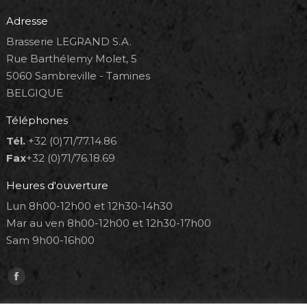
Adresse
Brasserie LEGRAND S.A.
Rue Barthélemy Molet, 5
5060 Sambreville - Tamines
BELGIQUE
Téléphones
Tél.
+32 (0)71/77.14.86
Fax
+32 (0)71/76.18.69
Heures d'ouverture
Lun 8h00-12h00 et 12h30-14h30
Mar au ven 8h00-12h00 et 12h30-17h00
Sam 9h00-16h00
Trouvez nous sur :
Facebook
page