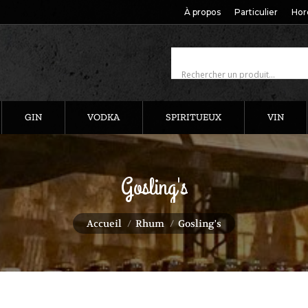
À propos
Particulier
Hor
GIN
VODKA
SPIRITUEUX
VIN
Gosling's
Vous êtes ici :
Accueil
Rhum
Gosling's