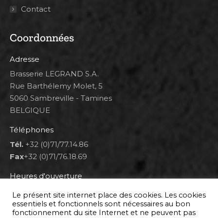
Contact
Coordonnées
Adresse
Brasserie LEGRAND S.A.
Rue Barthélemy Molet, 5
5060 Sambreville - Tamines
BELGIQUE
Téléphones
Tél.
+32 (0)71/77.14.86
Fax
+32 (0)71/76.18.69
Heures d'ouverture
Lun 8h00-12h00 et 12h30-14h30
Le présent site internet place des cookies. Les cookies
Mar au ven 8h00-12h00 et 12h30-17h00
essentiels et fonctionnels sont nécessaires au bon
fonctionnement du site Internet et ne peuvent pas
Sam 9h00-16h00