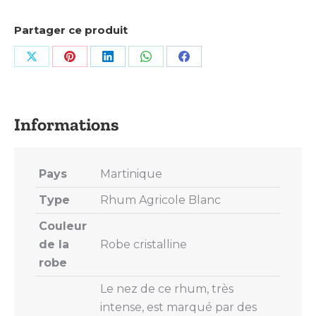
Partager ce produit
Share
Share
Share
Share
Share
on
on
on
on
on
X
Pinterest
LinkedIn
WhatsApp
Facebook
Pays
Martinique
Type
Rhum Agricole Blanc
Couleur
de la
Robe cristalline
robe
Le nez de ce rhum, très
intense, est marqué par des