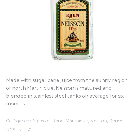
Made with sugar cane juice from the sunny region
of north Martinique, Neisson is matured and
blended in stainless steel tanks on average for six
months.
Catégories :
Agricole
,
Blanc
,
Martinique
,
Neisson
,
Rhum
UGS :
311150