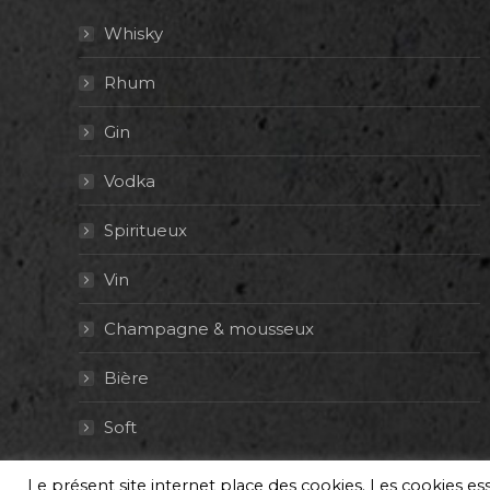
Whisky
Rhum
Gin
Vodka
Spiritueux
Vin
Champagne & mousseux
Bière
Soft
Le présent site internet place des cookies. Les cookies e