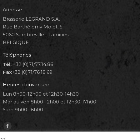
Adresse
Brasserie LEGRAND S.A.
Rue Barthélemy Molet, 5
5060 Sambreville - Tamines
BELGIQUE
Téléphones
Tél.
+32 (0)71/77.14.86
Fax
+32 (0)71/76.18.69
Heures d'ouverture
Lun 8h00-12h00 et 12h30-14h30
Mar au ven 8h00-12h00 et 12h30-17h00
Sam 9h00-16h00
Trouvez nous sur :
Facebook
page
ment