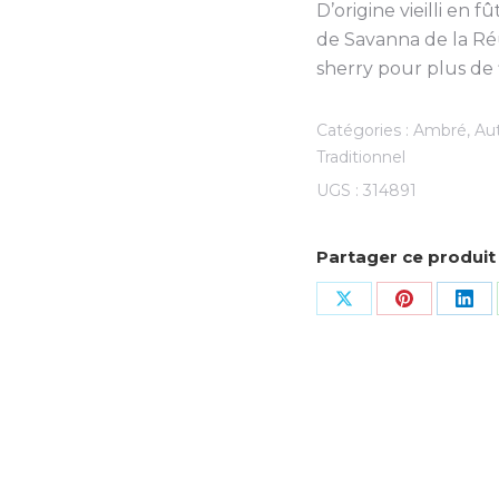
D’origine vieilli en f
de Savanna de la Réu
sherry pour plus de 
Catégories :
Ambré
,
Au
Traditionnel
UGS :
314891
Partager ce produit
Share
Share
Sha
on
on
on
X
Pinterest
Lin