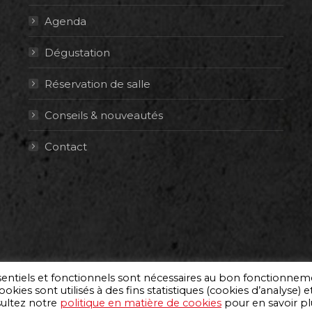
Agenda
Dégustation
Réservation de salle
Conseils & nouveautés
Contact
ssentiels et fonctionnels sont nécessaires au bon fonctionne
okies sont utilisés à des fins statistiques (cookies d’analyse) e
sultez notre
politique en matière de cookies
pour en savoir pl