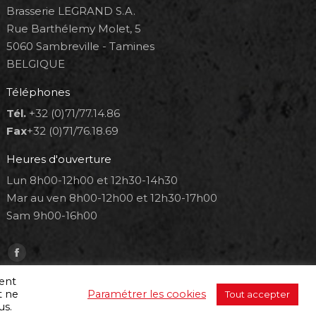
Brasserie LEGRAND S.A.
Rue Barthélemy Molet, 5
5060 Sambreville - Tamines
BELGIQUE
Téléphones
Tél.
+32 (0)71/77.14.86
Fax
+32 (0)71/76.18.69
Heures d'ouverture
Lun 8h00-12h00 et 12h30-14h30
Mar au ven 8h00-12h00 et 12h30-17h00
Sam 9h00-16h00
Trouvez nous sur :
Facebook
page
ment
t ne
Paramétrer les cookies
Tout accepter
opens
us.
in