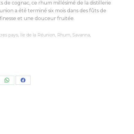
ûts de cognac, ce rhum millésimé de la distillerie
nion a été terminé six mois dans des fûts de
finesse et une douceur fruitée.
tres pays
,
Ile de la Réunion
,
Rhum
,
Savanna
,
re
Share
Share
on
on
kedIn
WhatsApp
Facebook