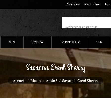
À propos
Particulier
Hor
GIN
VODKA
SPIRITUEUX
VIN
Savanna Creol Sherry
Vous êtes ici :
Accueil
Rhum
Ambré
Savanna Creol Sherry