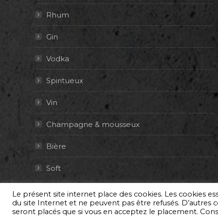
Rhum
Gin
Vodka
Spiritueux
Vin
Champagne & mousseux
Bière
Soft
Le présent site internet place des cookies. Les cookies e
© By Poush
du site Internet et ne peuvent pas être refusés. D’autres co
seront placés que si vous en acceptez le placement. Con