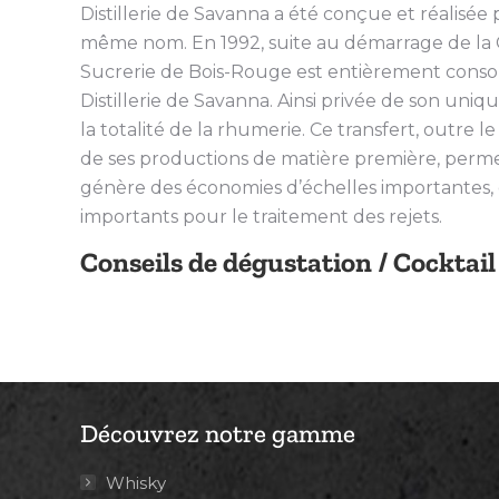
Distillerie de Savanna a été conçue et réalisée 
même nom. En 1992, suite au démarrage de la C
Sucrerie de Bois-Rouge est entièrement consomm
Distillerie de Savanna. Ainsi privée de son uniq
la totalité de la rhumerie. Ce transfert, outre l
de ses productions de matière première, permet 
génère des économies d’échelles importantes, 
importants pour le traitement des rejets.
Conseils de dégustation / Cocktail
Découvrez notre gamme
Whisky