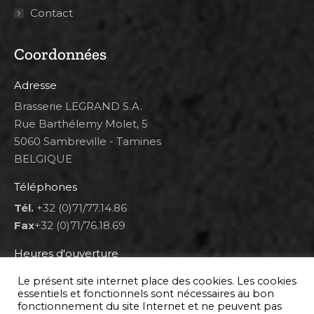
Contact
Coordonnées
Adresse
Brasserie LEGRAND S.A.
Rue Barthélemy Molet, 5
5060 Sambreville - Tamines
BELGIQUE
Téléphones
Tél.
+32 (0)71/77.14.86
Fax
+32 (0)71/76.18.69
Heures d'ouverture
Lun 8h00-12h00 et 12h30-14h30
Le présent site internet place des cookies. Les cookies
Mar au ven 8h00-12h00 et 12h30-17h00
essentiels et fonctionnels sont nécessaires au bon
fonctionnement du site Internet et ne peuvent pas
Sam 9h00-16h00