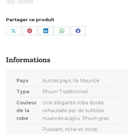
UGS :
312930
Partager ce produit
Share
Share
Share
Share
Share
on
on
on
on
on
X
Pinterest
LinkedIn
WhatsApp
Facebook
Pays
Autres pays, Ile Maurice
Type
Rhum Traditionnel
Couleur
Une élégante robe dorée
de la
rehaussée par de subtiles
robe
nuances acajou. Rhum gras.
Puissant, riche et corsé.