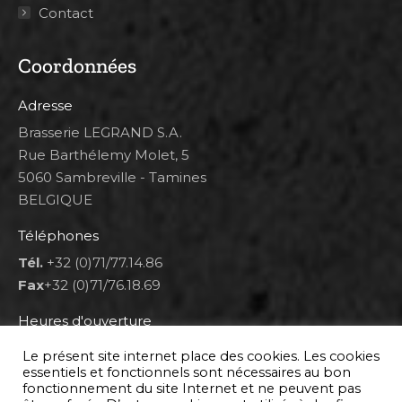
Contact
Coordonnées
Adresse
Brasserie LEGRAND S.A.
Rue Barthélemy Molet, 5
5060 Sambreville - Tamines
BELGIQUE
Téléphones
Tél.
+32 (0)71/77.14.86
Fax
+32 (0)71/76.18.69
Heures d'ouverture
Lun 8h00-12h00 et 12h30-14h30
Le présent site internet place des cookies. Les cookies
Mar au ven 8h00-12h00 et 12h30-17h00
essentiels et fonctionnels sont nécessaires au bon
fonctionnement du site Internet et ne peuvent pas
Sam 9h00-16h00