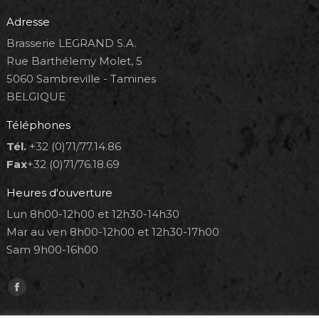
Adresse
Brasserie LEGRAND S.A.
Rue Barthélemy Molet, 5
5060 Sambreville - Tamines
BELGIQUE
Téléphones
Tél.
+32 (0)71/77.14.86
Fax
+32 (0)71/76.18.69
Heures d'ouverture
Lun 8h00-12h00 et 12h30-14h30
Mar au ven 8h00-12h00 et 12h30-17h00
Sam 9h00-16h00
Trouvez nous sur :
Facebook
page