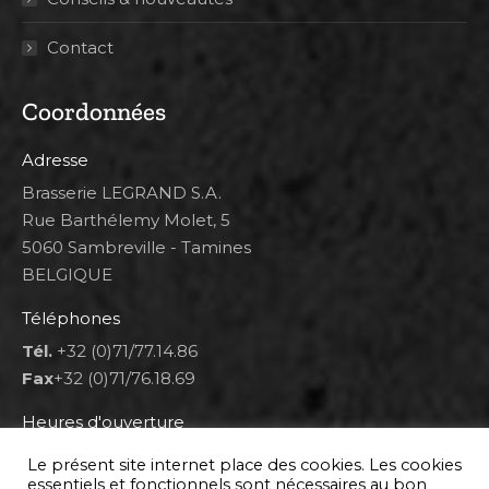
Contact
Coordonnées
Adresse
Brasserie LEGRAND S.A.
Rue Barthélemy Molet, 5
5060 Sambreville - Tamines
BELGIQUE
Téléphones
Tél.
+32 (0)71/77.14.86
Fax
+32 (0)71/76.18.69
Heures d'ouverture
Lun 8h00-12h00 et 12h30-14h30
Le présent site internet place des cookies. Les cookies
Mar au ven 8h00-12h00 et 12h30-17h00
essentiels et fonctionnels sont nécessaires au bon