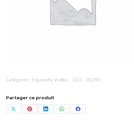
Catégories :
Equissolis
,
Vodka
UGS :
292290
Partager ce produit
Share
Share
Share
Share
Share
on
on
on
on
on
X
Pinterest
LinkedIn
WhatsApp
Facebook