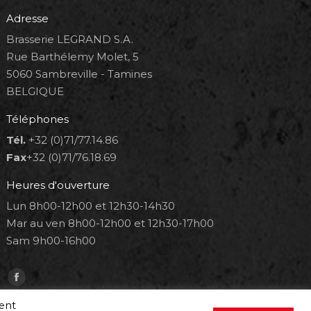
Adresse
Brasserie LEGRAND S.A.
Rue Barthélemy Molet, 5
5060 Sambreville - Tamines
BELGIQUE
Téléphones
Tél.
+32 (0)71/77.14.86
Fax
+32 (0)71/76.18.69
Heures d'ouverture
Lun 8h00-12h00 et 12h30-14h30
Mar au ven 8h00-12h00 et 12h30-17h00
Sam 9h00-16h00
Trouvez nous sur :
Facebook
page
ment