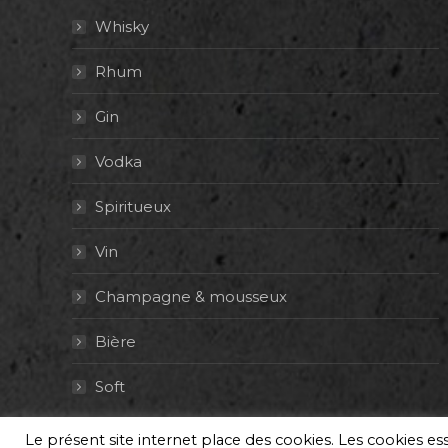
Whisky
Rhum
Gin
Vodka
Spiritueux
Vin
Champagne & mousseux
Bière
Soft
Le présent site internet place des cookies. Les cookies e