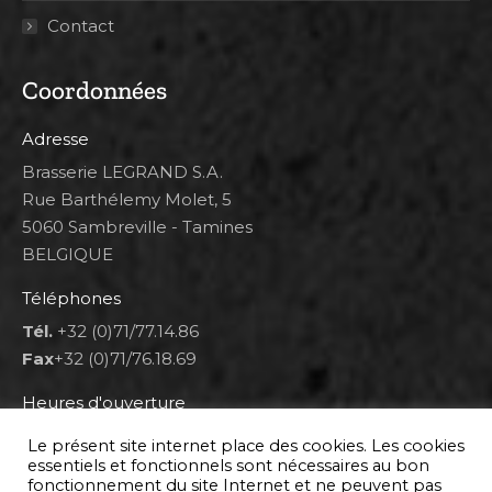
Contact
Coordonnées
Adresse
Brasserie LEGRAND S.A.
Rue Barthélemy Molet, 5
5060 Sambreville - Tamines
BELGIQUE
Téléphones
Tél.
+32 (0)71/77.14.86
Fax
+32 (0)71/76.18.69
Heures d'ouverture
Lun 8h00-12h00 et 12h30-14h30
Le présent site internet place des cookies. Les cookies
Mar au ven 8h00-12h00 et 12h30-17h00
essentiels et fonctionnels sont nécessaires au bon
fonctionnement du site Internet et ne peuvent pas
Sam 9h00-16h00