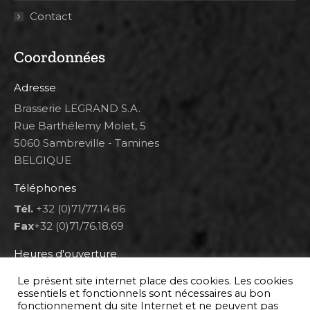
Contact
Coordonnées
Adresse
Brasserie LEGRAND S.A.
Rue Barthélemy Molet, 5
5060 Sambreville - Tamines
BELGIQUE
Téléphones
Tél.
+32 (0)71/77.14.86
Fax
+32 (0)71/76.18.69
Heures d'ouverture
Lun 8h00-12h00 et 12h30-14h30
Le présent site internet place des cookies. Les cookies
Mar au ven 8h00-12h00 et 12h30-17h00
essentiels et fonctionnels sont nécessaires au bon
fonctionnement du site Internet et ne peuvent pas
Sam 9h00-16h00