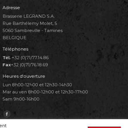
Adresse
Brasserie LEGRAND S.A.
Rue Barthélemy Molet, 5
5060 Sambreville - Tamines
BELGIQUE
Téléphones
Tél.
+32 (0)71/77.14.86
Fax
+32 (0)71/76.18.69
Heures d'ouverture
Lun 8h00-12h00 et 12h30-14h30
Mar au ven 8h00-12h00 et 12h30-17h00
Sam 9h00-16h00
Trouvez nous sur :
Facebook
page
ment