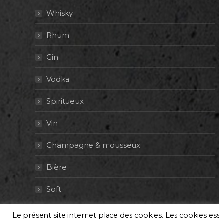
Whisky
Rhum
Gin
Vodka
Spiritueux
Vin
Champagne & mousseux
Bière
Soft
Le présent site internet place des cookies. Les cookies e