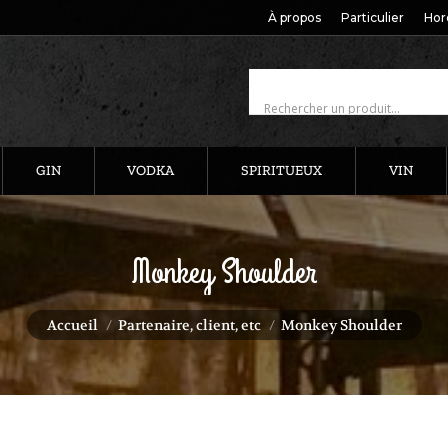
À propos
Particulier
Hor
GIN
VODKA
SPIRITUEUX
VIN
Monkey Shoulder
Vous êtes ici :
Accueil
Partenaire, client, etc
Monkey Shoulder