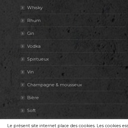
Whisky
Rhum
Gin
Vodka
Spiritueux
Vin
Champagne & mousseux
Bière
Soft
Le présent site internet place des cookies. Les cookies e