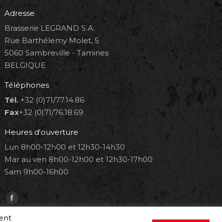
Adresse
Brasserie LEGRAND S.A.
Rue Barthélemy Molet, 5
5060 Sambreville - Tamines
BELGIQUE
Téléphones
Tél.
+32 (0)71/77.14.86
Fax
+32 (0)71/76.18.69
Heures d'ouverture
Lun 8h00-12h00 et 12h30-14h30
Mar au ven 8h00-12h00 et 12h30-17h00
Sam 9h00-16h00
Trouvez nous sur :
Facebook
page
ment