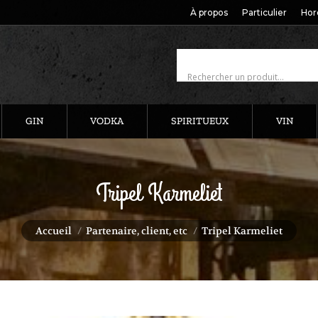
À propos
Particulier
Hor
GIN
VODKA
SPIRITUEUX
VIN
Tripel Karmeliet
Vous êtes ici :
Accueil
Partenaire, client, etc
Tripel Karmeliet