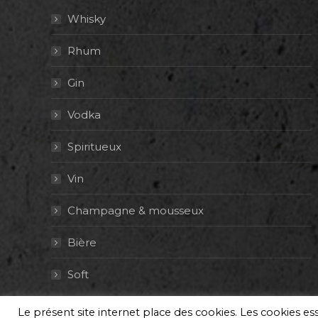
Whisky
Rhum
Gin
Vodka
Spiritueux
Vin
Champagne & mousseux
Bière
Soft
Le présent site internet place des cookies. Les cookies e