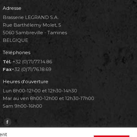
Adresse
Brasserie LEGRAND S.A.
Rue Barthélemy Molet, 5
5060 Sambreville - Tamines
BELGIQUE
Téléphones
Tél.
+32 (0)71/77.14.86
Fax
+32 (0)71/76.18.69
Heures d'ouverture
Lun 8h00-12h00 et 12h30-14h30
Mar au ven 8h00-12h00 et 12h30-17h00
Sam 9h00-16h00
Trouvez nous sur :
Facebook
page
ment