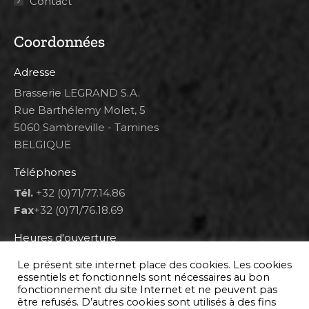
Contact
Coordonnées
Adresse
Brasserie LEGRAND S.A.
Rue Barthélemy Molet, 5
5060 Sambreville - Tamines
BELGIQUE
Téléphones
Tél.
+32 (0)71/77.14.86
Fax
+32 (0)71/76.18.69
Heures d'ouverture
Lun 8h00-12h00 et 12h30-14h30
Le présent site internet place des cookies. Les cookies
Mar au ven 8h00-12h00 et 12h30-17h00
essentiels et fonctionnels sont nécessaires au bon
fonctionnement du site Internet et ne peuvent pas
Sam 9h00-16h00
être refusés. D’autres cookies sont utilisés à des fins