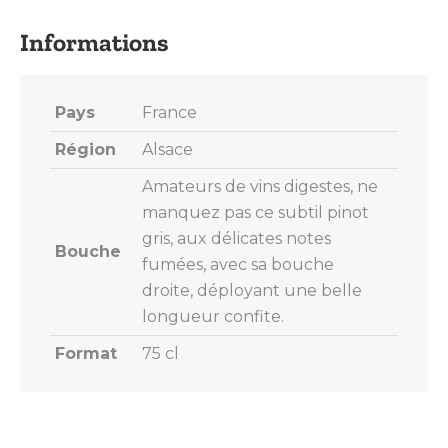
X
Pinterest
LinkedIn
WhatsApp
Facebook
Pays
France
Région
Alsace
Amateurs de vins digestes, ne
manquez pas ce subtil pinot
gris, aux délicates notes
Bouche
fumées, avec sa bouche
droite, déployant une belle
longueur confite.
Format
75 cl