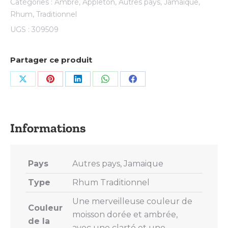
Catégories :
Ambré
,
Appleton
,
Autres pays
,
Jamaïque
,
Rhum
,
Traditionnel
UGS :
309509
Partager ce produit
Share
Share
Share
Share
Share
on
on
on
on
on
X
Pinterest
LinkedIn
WhatsApp
Facebook
Pays
Autres pays, Jamaique
Type
Rhum Traditionnel
Une merveilleuse couleur de
Couleur
moisson dorée et ambrée,
de la
avec une clarté et une