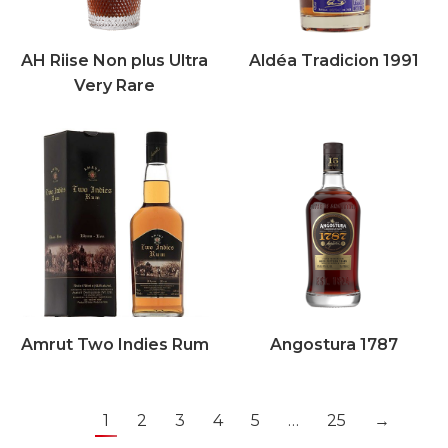
AH Riise Non plus Ultra
Aldéa Tradicion 1991
Very Rare
Amrut Two Indies Rum
Angostura 1787
1
2
3
4
5
…
25
→