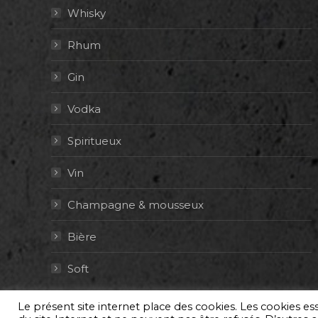
Whisky
Rhum
Gin
Vodka
Spiritueux
Vin
Champagne & mousseux
Bière
Soft
Le présent site internet place des cookies. Les cookies e