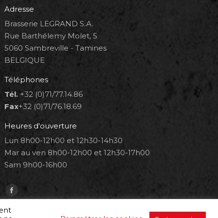
Adresse
Brasserie LEGRAND S.A.
Rue Barthélemy Molet, 5
5060 Sambreville - Tamines
BELGIQUE
Téléphones
Tél.
+32 (0)71/77.14.86
Fax
+32 (0)71/76.18.69
Heures d'ouverture
Lun 8h00-12h00 et 12h30-14h30
Mar au ven 8h00-12h00 et 12h30-17h00
Sam 9h00-16h00
Trouvez nous sur :
Facebook
page
ment