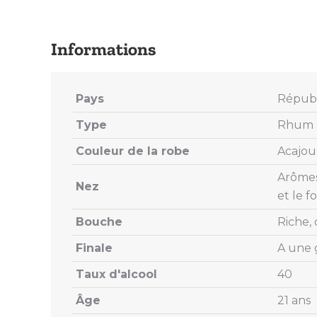
Pays
Républ
Type
Rhum T
Couleur de la robe
Acajou
Arômes
Nez
et le fo
Bouche
Riche,
Finale
A une g
Taux d'alcool
40
Âge
21 ans