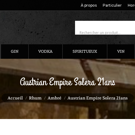
À propos
Particulier
Hor
GIN
VODKA
SPIRITUEUX
VIN
Austrian Empire Solera 21ans
Vous êtes ici :
Accueil
Rhum
Ambré
Austrian Empire Solera 21ans