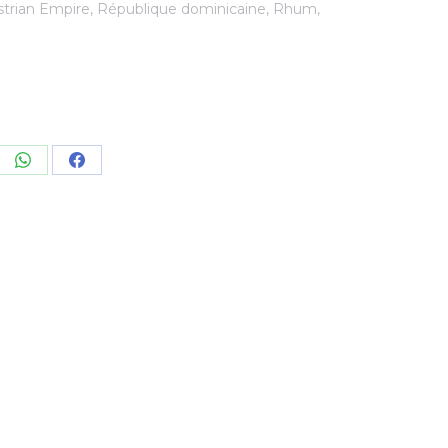
strian Empire
,
République dominicaine
,
Rhum
,
re
Share
Share
on
on
kedIn
WhatsApp
Facebook