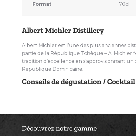
Format
70cl
Albert Michler Distillery
Albert Michler est l’une des plus anciennes dis
partie de la République Tchèque – A. Michler f
tradition d’excellence en s’approvisionnant un
République Dominicaine.
Conseils de dégustation / Cocktail
Découvrez notre gamme