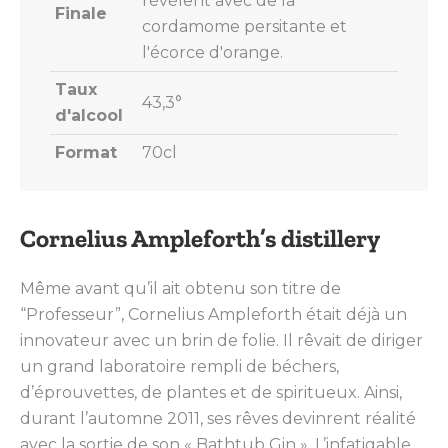
révèlent avec de la
Finale
cordamome persitante et
l'écorce d'orange.
Taux
43,3°
d'alcool
Format
70cl
Cornelius Ampleforth’s distillery
Même avant qu’il ait obtenu son titre de
“Professeur”, Cornelius Ampleforth était déjà un
innovateur avec un brin de folie. Il rêvait de diriger
un grand laboratoire rempli de béchers,
d’éprouvettes, de plantes et de spiritueux. Ainsi,
durant l’automne 2011, ses rêves devinrent réalité
avec la sortie de son « Bathtub Gin ». L’infatigable