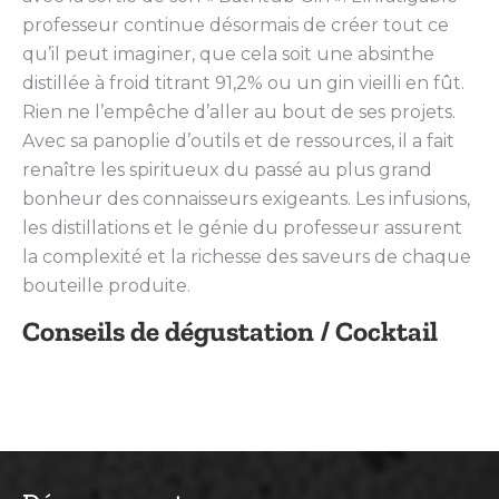
professeur continue désormais de créer tout ce
qu’il peut imaginer, que cela soit une absinthe
distillée à froid titrant 91,2% ou un gin vieilli en fût.
Rien ne l’empêche d’aller au bout de ses projets.
Avec sa panoplie d’outils et de ressources, il a fait
renaître les spiritueux du passé au plus grand
bonheur des connaisseurs exigeants. Les infusions,
les distillations et le génie du professeur assurent
la complexité et la richesse des saveurs de chaque
bouteille produite.
Conseils de dégustation / Cocktail