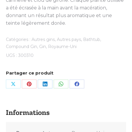
cannelle et clou de girofle. Chaque plante utilisée
a été écrasée à la main avant la macération,
donnant un résultat plus aromatique et une
teinte légèrement dorée.
Catégories :
Autres gins
,
Autres pays
,
Bathtub
,
Compound Gin
,
Gin
,
Royaume-Uni
UGS :
300310
Partager ce produit
Share
Share
Share
Share
Share
on
on
on
on
on
X
Pinterest
LinkedIn
WhatsApp
Facebook