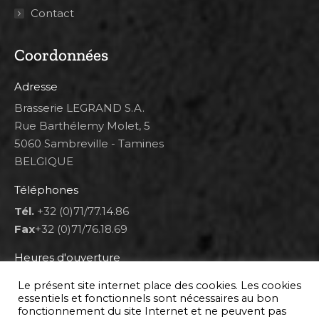
Contact
Coordonnées
Adresse
Brasserie LEGRAND S.A.
Rue Barthélemy Molet, 5
5060 Sambreville - Tamines
BELGIQUE
Téléphones
Tél.
+32 (0)71/77.14.86
Fax
+32 (0)71/76.18.69
Heures d'ouverture
Lun 8h00-12h00 et 12h30-14h30
Le présent site internet place des cookies. Les cookies
Mar au ven 8h00-12h00 et 12h30-17h00
essentiels et fonctionnels sont nécessaires au bon
fonctionnement du site Internet et ne peuvent pas
Sam 9h00-16h00