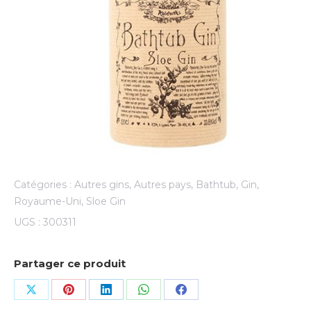
Catégories :
Autres gins
,
Autres pays
,
Bathtub
,
Gin
,
Royaume-Uni
,
Sloe Gin
UGS :
300311
Partager ce produit
Share
Share
Share
Share
Share