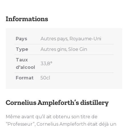
on
on
on
on
on
X
Pinterest
LinkedIn
WhatsApp
Facebook
Pays
Autres pays, Royaume-Uni
Type
Autres gins, Sloe Gin
Taux
33,8°
d'alcool
Format
50cl
Cornelius Ampleforth’s distillery
Même avant qu’il ait obtenu son titre de
“Professeur”, Cornelius Ampleforth était déjà un