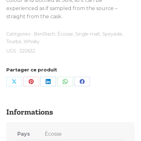
colour and bottled at 56%, so it can be
experienced as if sampled from the source –
straight from the cask.
Catégories :
BenRiach
,
Écosse
,
Single malt
,
Speyside
,
Tourbé
,
Whisky
UGS :
320632
Partager ce produit
Share
Share
Share
Share
Share
on
on
on
on
on
X
Pinterest
LinkedIn
WhatsApp
Facebook
Pays
Écosse