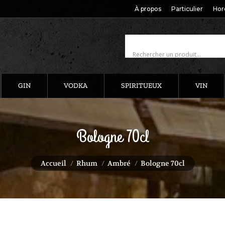
À propos
Particulier
Hor
GIN
VODKA
SPIRITUEUX
VIN
Bologne 70cl
Vous êtes ici :
Accueil
Rhum
Ambré
Bologne 70cl