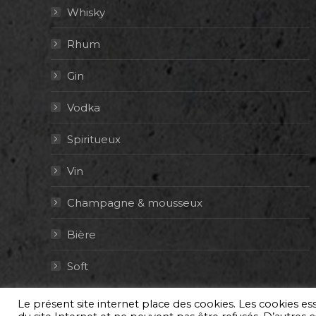
Whisky
Rhum
Gin
Vodka
Spiritueux
Vin
Champagne & mousseux
Bière
Soft
Le présent site internet place des cookies. Les cookies e
© By Poush