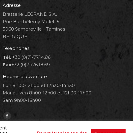
Adresse
Brasserie LEGRAND S.A.
Rue Barthélemy Molet, 5
5060 Sambreville - Tamines
BELGIQUE
Téléphones
Tél.
+32 (0)71/77.14.86
Fax
+32 (0)71/76.18.69
Heures d'ouverture
Lun 8h00-12h00 et 12h30-14h30
Mar au ven 8h00-12h00 et 12h30-17h00
Sam 9h00-16h00
Trouvez nous sur :
Facebook
page
ment