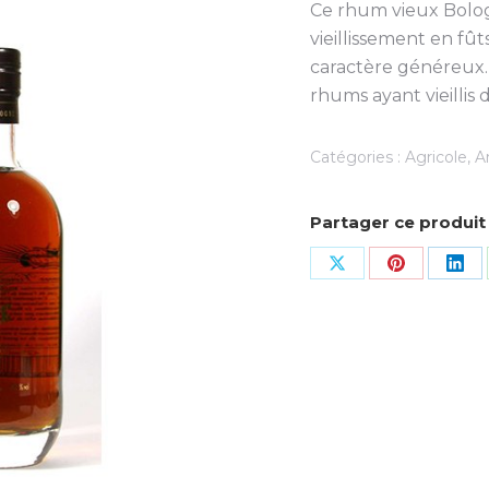
Ce rhum vieux Bologn
vieillissement en fût
caractère généreux.
rhums ayant vieillis 
Catégories :
Agricole
,
A
Partager ce produit
Share
Share
Sha
on
on
on
X
Pinterest
Lin