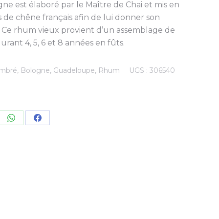
e est élaboré par le Maître de Chai et mis en
s de chêne français afin de lui donner son
 Ce rhum vieux provient d’un assemblage de
durant 4, 5, 6 et 8 années en fûts.
mbré
,
Bologne
,
Guadeloupe
,
Rhum
UGS :
306540
re
Share
Share
on
on
kedIn
WhatsApp
Facebook