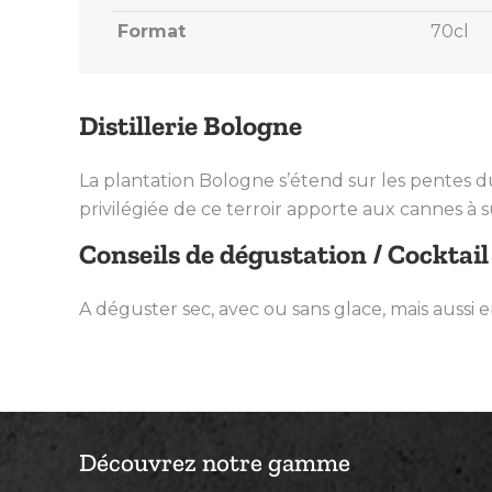
Format
70cl
Distillerie Bologne
La plantation Bologne s’étend sur les pentes du 
privilégiée de ce terroir apporte aux cannes à s
Conseils de dégustation / Cocktail
A déguster sec, avec ou sans glace, mais aussi e
Découvrez notre gamme