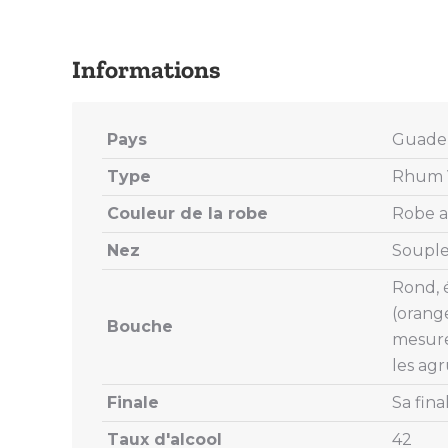
Pays
Guade
Type
Rhum V
Couleur de la robe
Robe a
Nez
Souple
Rond, é
(orange
Bouche
mesure 
les agr
Finale
Sa fina
Taux d'alcool
42