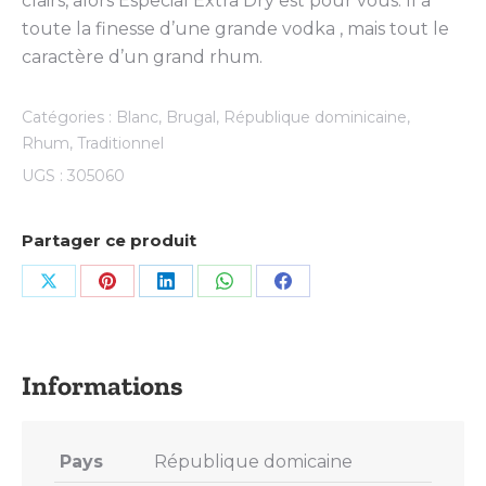
clairs, alors Especial Extra Dry est pour vous. Il a
toute la finesse d’une grande vodka , mais tout le
caractère d’un grand rhum.
Catégories :
Blanc
,
Brugal
,
République dominicaine
,
Rhum
,
Traditionnel
UGS :
305060
Partager ce produit
Share
Share
Share
Share
Share
on
on
on
on
on
X
Pinterest
LinkedIn
WhatsApp
Facebook
Pays
République domicaine