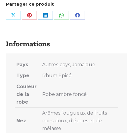
Partager ce produit
Share
Share
Share
Share
Share
on
on
on
on
on
X
Pinterest
LinkedIn
WhatsApp
Facebook
Pays
Autres pays, Jamaique
Type
Rhum Epicé
Couleur
de la
Robe ambre foncé.
robe
Arômes fougueux de fruits
Nez
noirs doux, d'épices et de
mélasse