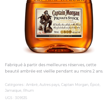
Fabriqué à partir des meilleures réserves, cette
beauté ambrée est vieillie pendant au moins 2 ans.
Catégories :
Ambré
,
Autres pays
,
Captain Morgan
,
Épicé
,
Jamaïque
,
Rhum
UGS :
309535