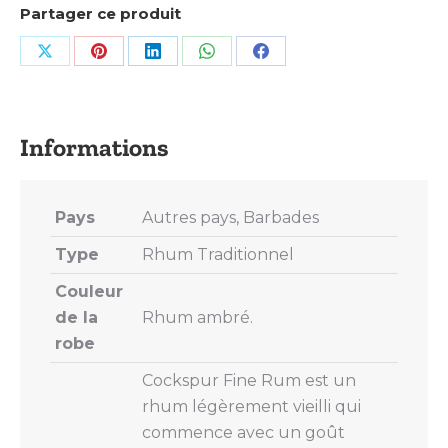
Partager ce produit
Share
Share
Share
Share
Share
on
on
on
on
on
X
Pinterest
LinkedIn
WhatsApp
Facebook
Pays
Autres pays, Barbades
Type
Rhum Traditionnel
Couleur
de la
Rhum ambré.
robe
Cockspur Fine Rum est un
rhum légèrement vieilli qui
commence avec un goût