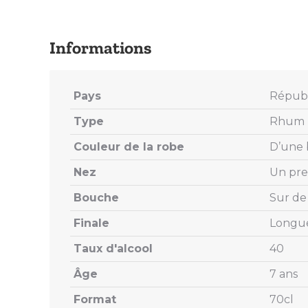
Pays
Républ
Type
Rhum T
Couleur de la robe
D’une 
Nez
Un prem
Bouche
Sur de 
Finale
Longue
Taux d'alcool
40
Âge
7 ans
Format
70cl