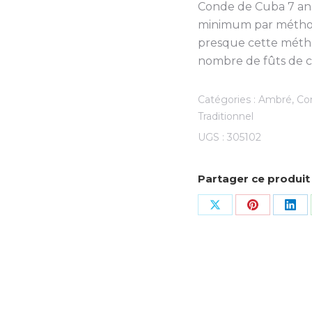
Conde de Cuba 7 ans
minimum par méthode
presque cette méth
nombre de fûts de c
Catégories :
Ambré
,
Co
Traditionnel
UGS :
305102
Partager ce produit
Share
Share
Sha
on
on
on
X
Pinterest
Lin