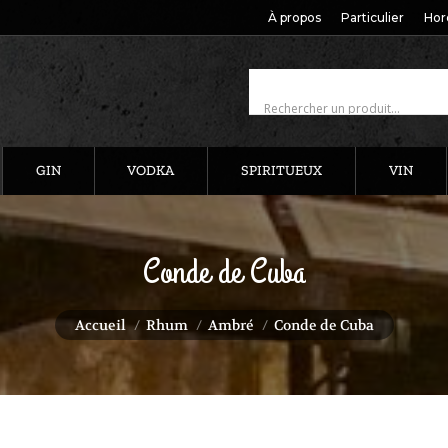
À propos
Particulier
Hor
GIN
VODKA
SPIRITUEUX
VIN
Conde de Cuba
Vous êtes ici :
Accueil
Rhum
Ambré
Conde de Cuba