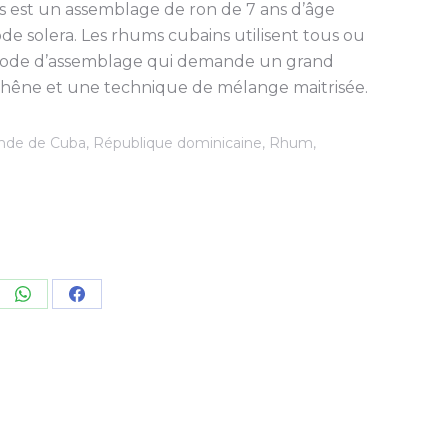
 est un assemblage de ron de 7 ans d’âge
 solera. Les rhums cubains utilisent tous ou
ode d’assemblage qui demande un grand
hêne et une technique de mélange maitrisée.
nde de Cuba
,
République dominicaine
,
Rhum
,
re
Share
Share
on
on
kedIn
WhatsApp
Facebook