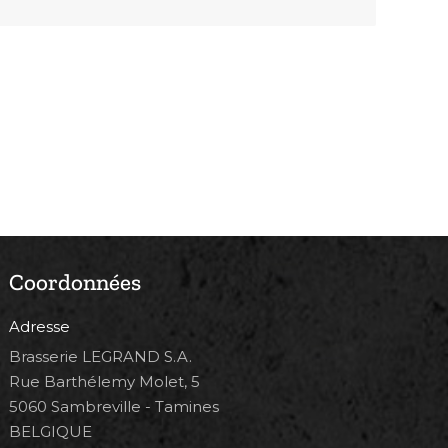
Coordonnées
Adresse
Brasserie LEGRAND S.A.
Rue Barthélemy Molet, 5
5060 Sambreville - Tamines
BELGIQUE