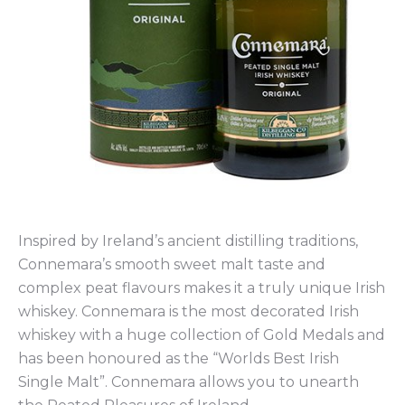
Inspired by Ireland’s ancient distilling traditions,
Connemara’s smooth sweet malt taste and
complex peat flavours makes it a truly unique Irish
whiskey. Connemara is the most decorated Irish
whiskey with a huge collection of Gold Medals and
has been honoured as the “Worlds Best Irish
Single Malt”. Connemara allows you to unearth