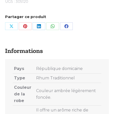
UGS :
305120
Partager ce produit
Share
Share
Share
Share
Share
on
on
on
on
on
X
Pinterest
LinkedIn
WhatsApp
Facebook
Pays
République domicaine
Type
Rhum Traditionnel
Couleur
Couleur ambrée légèrement
de la
foncée.
robe
Il offre un arôme riche de