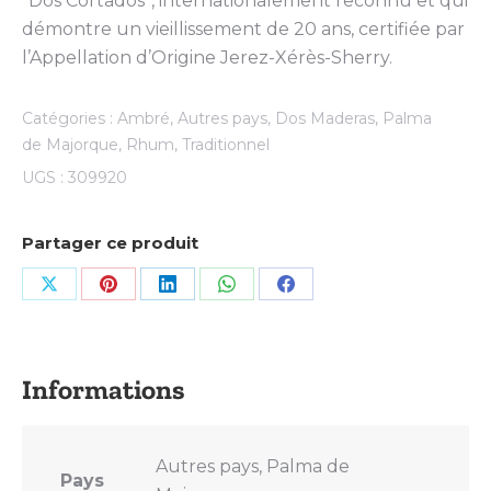
“Dos Cortados”, internationalement reconnu et qui
démontre un vieillissement de 20 ans, certifiée par
l’Appellation d’Origine Jerez-Xérès-Sherry.
Catégories :
Ambré
,
Autres pays
,
Dos Maderas
,
Palma
de Majorque
,
Rhum
,
Traditionnel
UGS :
309920
Partager ce produit
Share
Share
Share
Share
Share
on
on
on
on
on
X
Pinterest
LinkedIn
WhatsApp
Facebook
Autres pays, Palma de
Pays