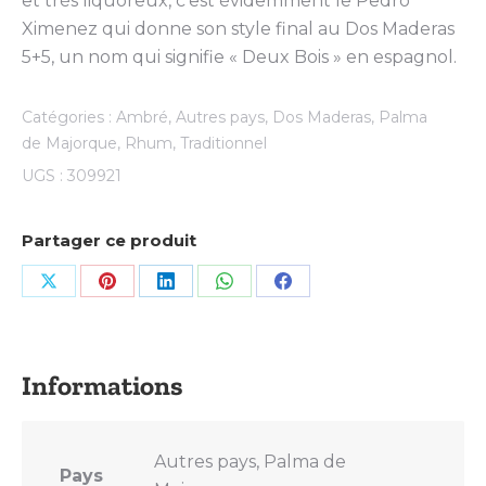
et très liquoreux, c’est évidemment le Pedro
Ximenez qui donne son style final au Dos Maderas
5+5, un nom qui signifie « Deux Bois » en espagnol.
Catégories :
Ambré
,
Autres pays
,
Dos Maderas
,
Palma
de Majorque
,
Rhum
,
Traditionnel
UGS :
309921
Partager ce produit
Share
Share
Share
Share
Share
on
on
on
on
on
X
Pinterest
LinkedIn
WhatsApp
Facebook
Autres pays, Palma de
Pays