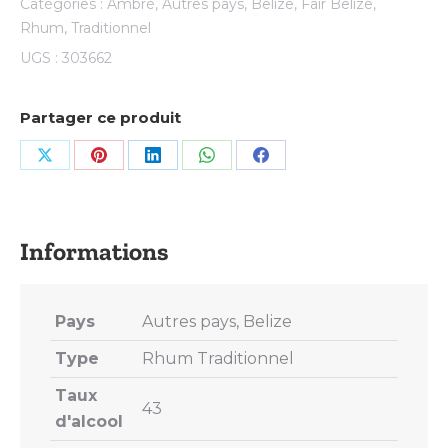
Catégories :
Ambré
,
Autres pays
,
Belize
,
Fair Belize
,
Rhum
,
Traditionnel
UGS :
303662
Partager ce produit
Share
Share
Share
Share
Share
on
on
on
on
on
X
Pinterest
LinkedIn
WhatsApp
Facebook
Pays
Autres pays, Belize
Type
Rhum Traditionnel
Taux
43
d'alcool