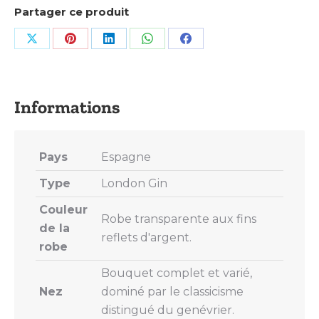
Partager ce produit
Share
Share
Share
Share
Share
on
on
on
on
on
X
Pinterest
LinkedIn
WhatsApp
Facebook
Pays
Espagne
Type
London Gin
Couleur
Robe transparente aux fins
de la
reflets d'argent.
robe
Bouquet complet et varié,
Nez
dominé par le classicisme
distingué du genévrier.