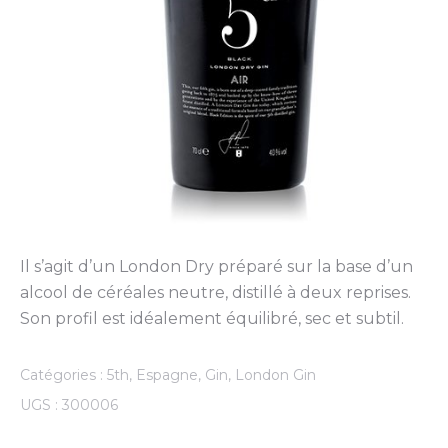
Il s’agit d’un London Dry préparé sur la base d’un
alcool de céréales neutre, distillé à deux reprises.
Son profil est idéalement équilibré, sec et subtil.
Catégories :
5th
,
Espagne
,
Gin
,
London Gin
UGS :
300006