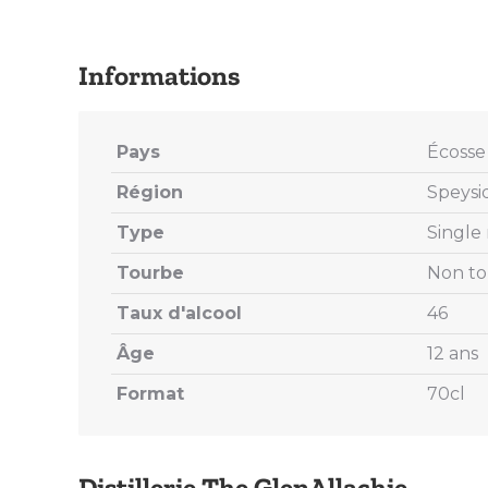
Pays
Écosse
Région
Speysi
Type
Single
Tourbe
Non t
Taux d'alcool
46
Âge
12 ans
Format
70cl
Distillerie The GlenAllachie