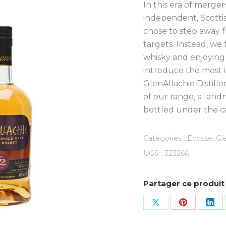
In this era of merger
independent, Scott
chose to step away 
targets. Instead, we
whisky and enjoying li
introduce the most i
GlenAllachie Distill
of our range, a land
bottled under the car
Catégories :
Écosse
,
Gl
UGS :
323266
Partager ce produit
Share
Share
Sha
on
on
on