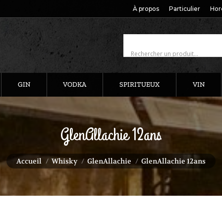
À propos
Particulier
Hor
GIN
VODKA
SPIRITUEUX
VIN
GlenAllachie 12ans
Vous êtes ici :
Accueil
Whisky
GlenAllachie
GlenAllachie 12ans