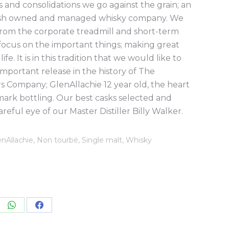
s and consolidations we go against the grain; an
ish owned and managed whisky company. We
from the corporate treadmill and short-term
 focus on the important things; making great
fe. It is in this tradition that we would like to
mportant release in the history of The
ers Company; GlenAllachie 12 year old, the heart
mark bottling. Our best casks selected and
eful eye of our Master Distiller Billy Walker.
enAllachie
,
Non tourbé
,
Single malt
,
Whisky
re
Share
Share
on
on