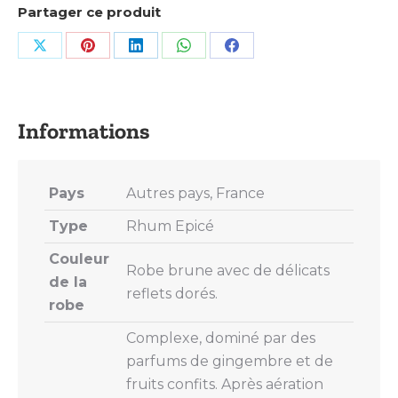
Partager ce produit
Share
Share
Share
Share
Share
on
on
on
on
on
X
Pinterest
LinkedIn
WhatsApp
Facebook
Pays
Autres pays, France
Type
Rhum Epicé
Couleur
Robe brune avec de délicats
de la
reflets dorés.
robe
Complexe, dominé par des
parfums de gingembre et de
fruits confits. Après aération