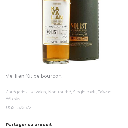
Vieilli en fût de bourbon.
Catégories :
Kavalan
,
Non tourbé
,
Single malt
,
Taïwan
,
Whisky
UGS :
325672
Partager ce produit