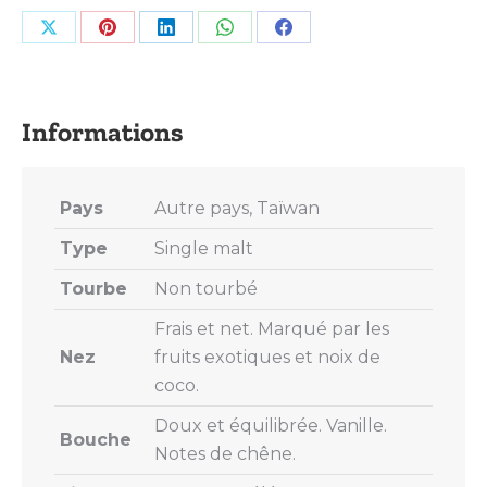
Share
Share
Share
Share
Share
on
on
on
on
on
X
Pinterest
LinkedIn
WhatsApp
Facebook
Pays
Autre pays, Taïwan
Type
Single malt
Tourbe
Non tourbé
Frais et net. Marqué par les
Nez
fruits exotiques et noix de
coco.
Doux et équilibrée. Vanille.
Bouche
Notes de chêne.