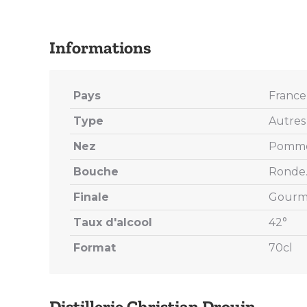
Pays
France
Type
Autres
Nez
Pommes
Bouche
Ronde.
Finale
Gourma
Taux d'alcool
42°
Format
70cl
Distillerie Christian Drouin