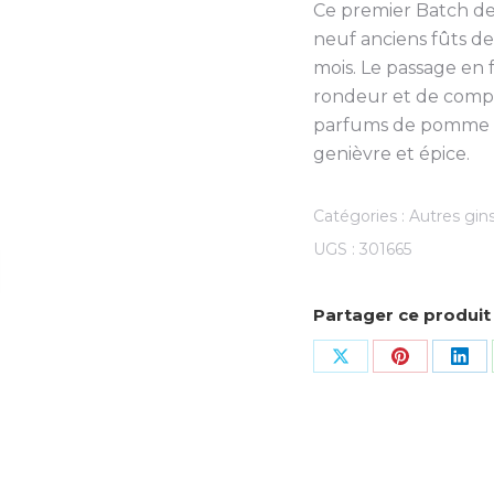
Ce premier Batch de L
neuf anciens fûts de 
mois. Le passage en 
rondeur et de compl
parfums de pomme p
genièvre et épice.
Catégories :
Autres gin
UGS :
301665
Partager ce produit
Share
Share
Sha
on
on
on
X
Pinterest
Lin