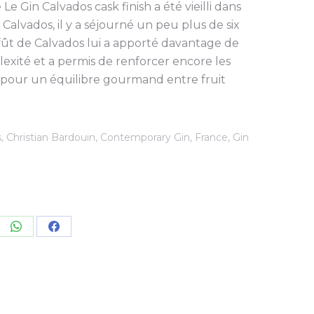
e Gin Calvados cask finish a été vieilli dans
Calvados, il y a séjourné un peu plus de six
fût de Calvados lui a apporté davantage de
exité et a permis de renforcer encore les
our un équilibre gourmand entre fruit
s
,
Christian Bardouin
,
Contemporary Gin
,
France
,
Gin
re
Share
Share
on
on
kedIn
WhatsApp
Facebook