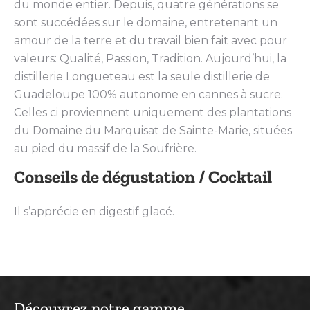
du monde entier. Depuis, quatre générations se
sont succédées sur le domaine, entretenant un
amour de la terre et du travail bien fait avec pour
valeurs: Qualité, Passion, Tradition. Aujourd’hui, la
distillerie Longueteau est la seule distillerie de
Guadeloupe 100% autonome en cannes à sucre.
Celles ci proviennent uniquement des plantations
du Domaine du Marquisat de Sainte-Marie, situées
au pied du massif de la Soufrière.
Conseils de dégustation / Cocktail
Il s’apprécie en digestif glacé.
Découvrez notre gamme