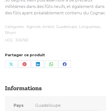
50 degrés, vieilli puis assemblé à de précieux
millésimes dans des fûts neufs, et également dans
des fûts ayant préalablement contenu du Cognac.
Catégories :
Agricole
,
Ambré
,
Guadeloupe
,
Longueteau
,
Rhum
UGS :
306760
Partager ce produit
Share
Share
Share
Share
Share
on
on
on
on
on
X
Pinterest
LinkedIn
WhatsApp
Facebook
Pays
Guadeloupe