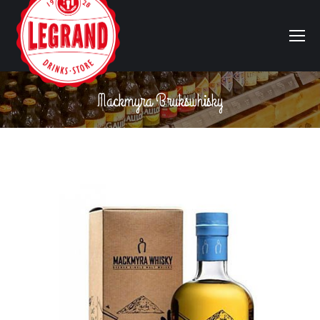
Mackmyra Brukswhisky
Vous êtes ici :