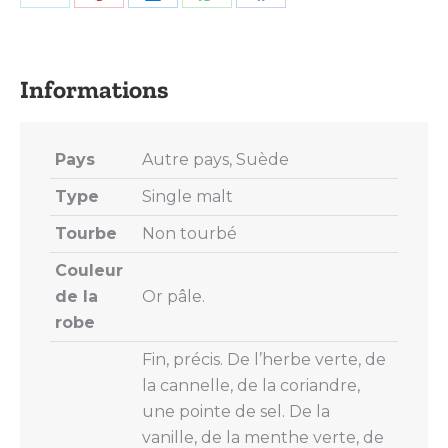
Share
Share
Share
Share
Share
on
on
on
on
on
X
Pinterest
LinkedIn
WhatsApp
Facebook
Pays
Autre pays, Suède
Type
Single malt
Tourbe
Non tourbé
Couleur
de la
Or pâle.
robe
Fin, précis. De l’herbe verte, de
la cannelle, de la coriandre,
une pointe de sel. De la
vanille, de la menthe verte, de