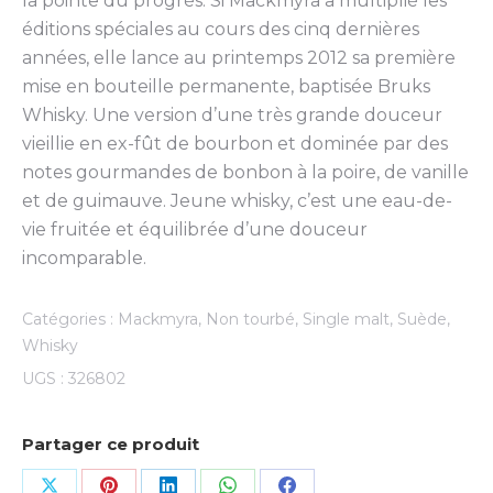
la pointe du progrès. Si Mackmyra a multiplié les
éditions spéciales au cours des cinq dernières
années, elle lance au printemps 2012 sa première
mise en bouteille permanente, baptisée Bruks
Whisky. Une version d’une très grande douceur
vieillie en ex-fût de bourbon et dominée par des
notes gourmandes de bonbon à la poire, de vanille
et de guimauve. Jeune whisky, c’est une eau-de-
vie fruitée et équilibrée d’une douceur
incomparable.
Catégories :
Mackmyra
,
Non tourbé
,
Single malt
,
Suède
,
Whisky
UGS :
326802
Partager ce produit