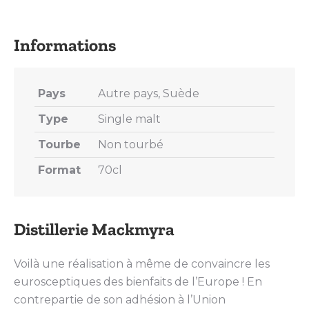
on
on
on
on
on
X
Pinterest
LinkedIn
WhatsApp
Facebook
Pays
Autre pays, Suède
Type
Single malt
Tourbe
Non tourbé
Format
70cl
Distillerie Mackmyra
Voilà une réalisation à même de convaincre les
eurosceptiques des bienfaits de l’Europe ! En
contrepartie de son adhésion à l’Union