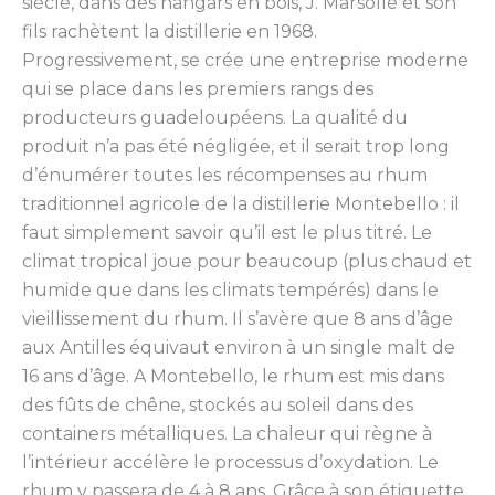
siècle, dans des hangars en bois, J. Marsolle et son
fils rachètent la distillerie en 1968.
Progressivement, se crée une entreprise moderne
qui se place dans les premiers rangs des
producteurs guadeloupéens. La qualité du
produit n’a pas été négligée, et il serait trop long
d’énumérer toutes les récompenses au rhum
traditionnel agricole de la distillerie Montebello : il
faut simplement savoir qu’il est le plus titré. Le
climat tropical joue pour beaucoup (plus chaud et
humide que dans les climats tempérés) dans le
vieillissement du rhum. Il s’avère que 8 ans d’âge
aux Antilles équivaut environ à un single malt de
16 ans d’âge. A Montebello, le rhum est mis dans
des fûts de chêne, stockés au soleil dans des
containers métalliques. La chaleur qui règne à
l’intérieur accélère le processus d’oxydation. Le
rhum y passera de 4 à 8 ans. Grâce à son étiquette