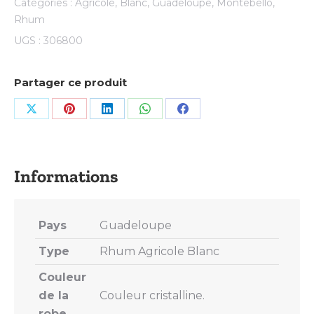
Catégories :
Agricole
,
Blanc
,
Guadeloupe
,
Montebello
,
Rhum
UGS :
306800
Partager ce produit
Share
Share
Share
Share
Share
on
on
on
on
on
X
Pinterest
LinkedIn
WhatsApp
Facebook
Pays
Guadeloupe
Type
Rhum Agricole Blanc
Couleur
de la
Couleur cristalline.
robe