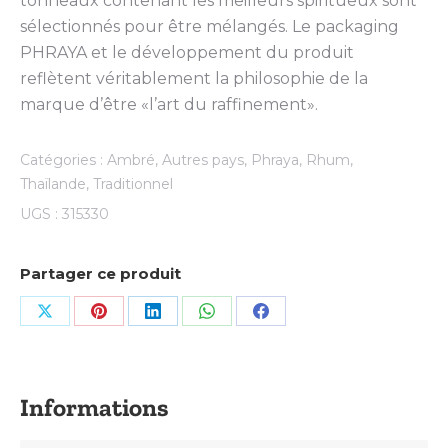
tonneaux contenant les meilleurs spiritueux sont
sélectionnés pour être mélangés. Le packaging
PHRAYA et le développement du produit
reflètent véritablement la philosophie de la
marque d’être «l’art du raffinement».
Catégories :
Ambré
,
Autres pays
,
Phraya
,
Rhum
,
Thaïlande
,
Traditionnel
UGS :
315330
Partager ce produit
Share
Share
Share
Share
Share
on
on
on
on
on
X
Pinterest
LinkedIn
WhatsApp
Facebook