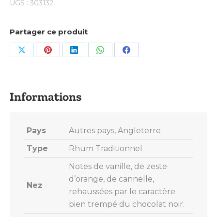
UGS :
303132
Partager ce produit
Share
Share
Share
Share
Share
on
on
on
on
on
X
Pinterest
LinkedIn
WhatsApp
Facebook
Pays
Autres pays, Angleterre
Type
Rhum Traditionnel
Notes de vanille, de zeste
d’orange, de cannelle,
Nez
rehaussées par le caractère
bien trempé du chocolat noir.