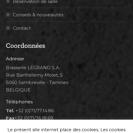
Réservation de salle
Conseils & nouveautés
Contact
Coordonnées
Adresse
Brasserie LEGRAND S.A.
Rue Barthélemy Molet, 5
5060 Sambreville - Tamines
BELGIQUE
Téléphones
Tél.
+32 (0)71/77.14.86
Fax
+32 (0)71/76.18.69
Heures d'ouverture
Le présent site internet place des cookies. Les cookies