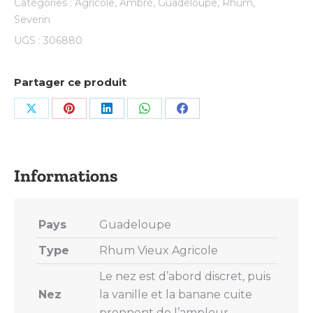
Catégories :
Agricole
,
Ambré
,
Guadeloupe
,
Rhum
,
Severin
UGS :
306880
Partager ce produit
Share
Share
Share
Share
Share
on
on
on
on
on
X
Pinterest
LinkedIn
WhatsApp
Facebook
Pays
Guadeloupe
Type
Rhum Vieux Agricole
Le nez est d’abord discret, puis
Nez
la vanille et la banane cuite
prennent de l’ampleur.