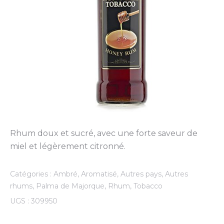
Rhum doux et sucré, avec une forte saveur de
miel et légèrement citronné.
Catégories :
Ambré
,
Aromatisé
,
Autres pays
,
Autres
rhums
,
Palma de Majorque
,
Rhum
,
Tobacco
UGS :
309950