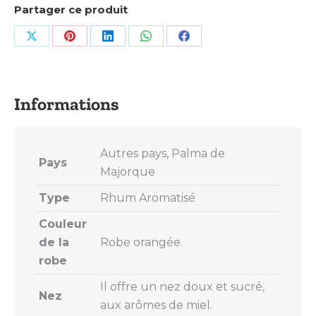
Partager ce produit
Share
Share
Share
Share
Share
on
on
on
on
on
X
Pinterest
LinkedIn
WhatsApp
Facebook
Autres pays, Palma de
Pays
Majorque
Type
Rhum Aromatisé
Couleur
de la
Robe orangée.
robe
Il offre un nez doux et sucré,
Nez
aux arômes de miel.